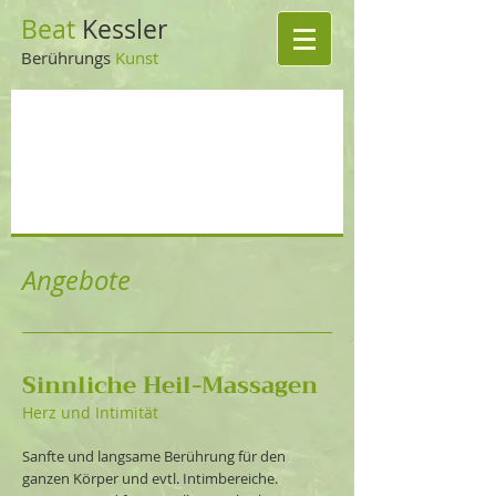
Beat
Kessler
Berührungs
Kuns
t
Angebote
Sinnliche Heil-Massagen
Herz und Intimität
Sanfte und langsame Berührung für den
ganzen Körper und evtl. Intimbereiche.