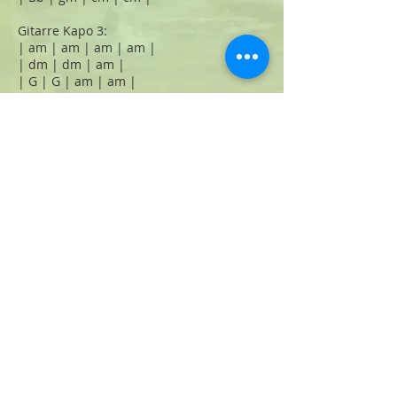
Gitarre Kapo 3:
| am | am | am | am |
| dm | dm | am |
| G | G | am | am |
| am | am | am | am |
| dm | dm | am | am |
| G | em | F | F |
Weblinks
:
Original:  -
Stimmvolk:  
Grosse Mutter
Weitere Aufnahmen:  
Ohana Sumsii (YouTube)
Eigene Aufnahme
:
Grosse Mutter
-01:58