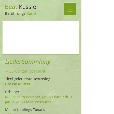
Beat
Kessler
Berührungs
Kuns
t
LiederSammlung
-> Zurück zur Übersicht
Titel
(oder erste Textzeile):
Grosse Mutter
Urheber:
M : Joachim Böttcher, Jan & Elvira / dt. T:
Jan Luke & Elvira Tsekouras
Meine Lieblings-Tonart: