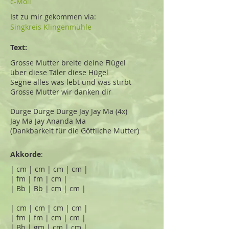
c-Moll
Ist zu mir gekommen via:
Singkreis Klingenmühle
Text:
Grosse Mutter breite deine Flügel
über diese Täler diese Hügel
Segne alles was lebt und was stirbt
Grosse Mutter wir danken dir
Durge Durge Durge Jay Jay Ma (4x)
Jay Ma Jay Ananda Ma
(Dankbarkeit für die Göttliche Mutter)
Akkorde
:
| cm | cm | cm | cm |
| fm | fm | cm |
| Bb | Bb | cm | cm |
| cm | cm | cm | cm |
| fm | fm | cm | cm |
| Bb | gm | cm | cm |